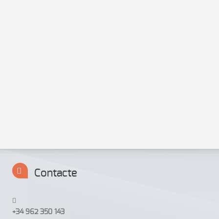
d'Ontinyent (València) renunciant expressament l'USUARI a
qualsevol altre fur que poguera correspondre-li.
SEXTA.
En cas que qualsevol clàusula del present document
siga declarada nul·la, les altres clàusules seguiran vigents i
s'interpretaran tenint en compte la voluntat de les parts i la
finalitat mateixa de les presents condicions. EL PROPIETARI
podrà no exercitar algun dels drets i facultats conferits en
aquest document el que no implicarà en cap cas la renúncia
als mateixos excepte reconeixement exprés per part del
PROPIETARI.
Contacte
+34 962 350 143