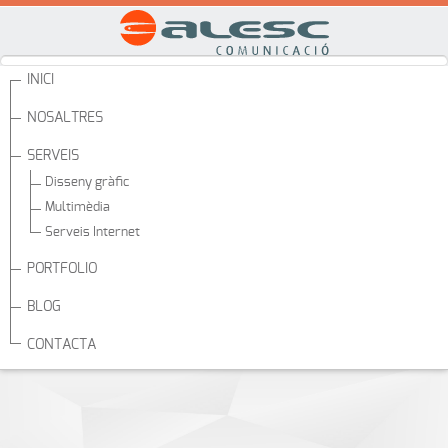
Aquest lloc web utilitza galetes per gestionar autenticació, navegació
i altres funcions. En utilitzar el nostre lloc web, accepteu que podem
col·locar aquest tipus de cookies al vostre dispositiu.
INICI
Veure la Política de Cookies
NOSALTRES
No accepte
Accepte
SERVEIS
Disseny gràfic
Multimèdia
Serveis Internet
PORTFOLIO
BLOG
CONTACTA
Avís Legal