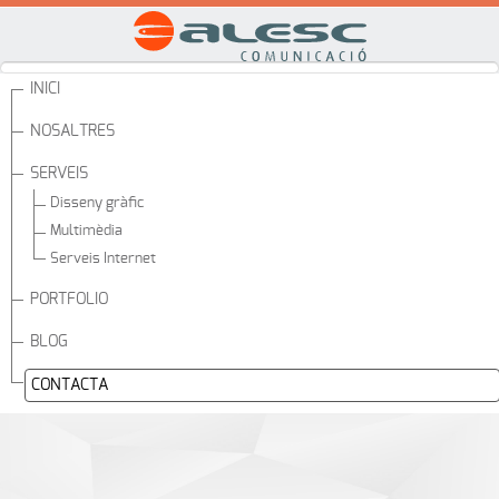
Aquest lloc web utilitza galetes per gestionar autenticació, navegació
i altres funcions. En utilitzar el nostre lloc web, accepteu que podem
col·locar aquest tipus de cookies al vostre dispositiu.
INICI
Veure la Política de Cookies
NOSALTRES
No accepte
Accepte
SERVEIS
Disseny gràfic
Multimèdia
Serveis Internet
PORTFOLIO
BLOG
CONTACTA
Contacta amb Alesc Comunicació