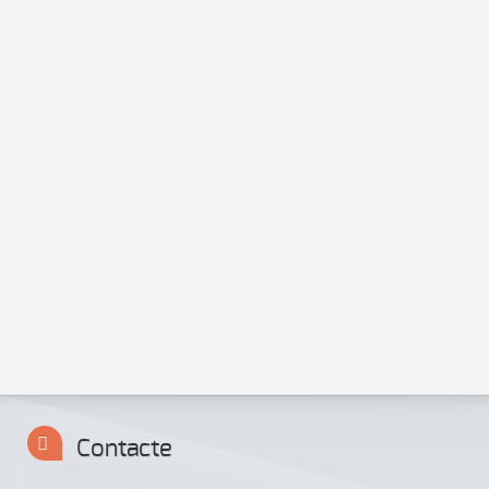
disseny gràfic • multimèdia • serveis internet
C/ Mestre Serrano, 2
46880 Bocairent (València)
+34 962 350 143
info@alesc.com
Localitza'ns a:
Google Maps
•
Foursquare
Contacte