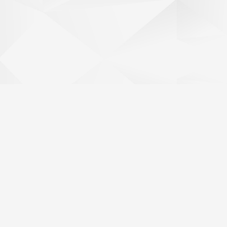
Pots contactar amb nosaltres emplenant aquest formulari.
Dubtes, suggeriments, propostes... seran benvinguts!!
Nom
*
E-mail
*
Asumpte
*
Missatge
*