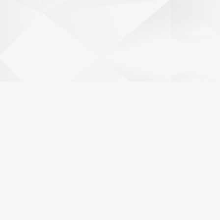
Client
: CAV Ventacan
Categoria:
anuncis publicitaris
Info:
creació de diferents anuncis publicitaris per a
l'empresa CAV Ventacan, adaptats a la campanya
publicitària del moment.