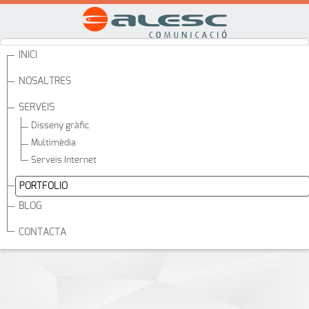
Aquest lloc web utilitza galetes per gestionar autenticació, navegació
i altres funcions. En utilitzar el nostre lloc web, accepteu que podem
col·locar aquest tipus de cookies al vostre dispositiu.
INICI
Veure la Política de Cookies
NOSALTRES
No accepte
Accepte
SERVEIS
Disseny gràfic
Multimèdia
Serveis Internet
PORTFOLIO
BLOG
CONTACTA
Anuncis publicitaris: Ventacan